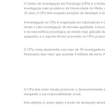
O Centro de Investigação em Psicologia (CIPsi) é a Unid
investigação mais produtivos da Universidade do Minho, 
10 anos, o CIPsi tem ocupado posições de destaque a níve
A investigação no CIPsi é organizada em Laboratórios e 
levam a cabo investigação de elevada qualidade. A invest
e da neurociência psicológica, ao estudo mais aplicado d
equipados e o suporte técnico presentes no CIPsi, propor
O CIPsi conta, atualmente, com mais de 50 investigadore
financiados num valor que ascende 4 milhões de euros. Po
O CIPsi tem como missão promover o desenvolvimento e d
alargando a sua responsabilidade social.
Este objetivo é, assim, duplo e pode ser alcançado atra