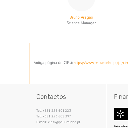
Bruno Aragão
Science Manager
Antiga página do CIPsi:
https://www.psi.uminho.pt/pt/cip
Contactos
Fina
Tel: +351 253 604 223
Tel: +351 253 601 397
E-mail: cipsi@psi.uminho.pt