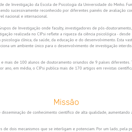
ade de Investigação da Escola de Psicologia da Universidade do Minho. F
sendo sucessivamente reconhecido por diferentes painéis de avaliação co
l nacional e internacional.
Grupos de Investigação onde faculty, investigadores de pós-doutoramento,
igação realizada no CIPsi reflete a riqueza da ciência psicológica - des
a psicologia clínica, da saúde, da educação e do desenvolvimento. Esta va
ciona um ambiente único para o desenvolvimento de investigação interdisc
s e mais de 100 alunos de doutoramento oriundos de 9 países diferentes.
r ano, em média, o CIPsi publica mais de 170 artigos em revistas científi
Missão
isseminação de conhecimento científico de alta qualidade, aumentando a
vés de dois mecanismos que se interligam e potenciam. Por um lado, pela